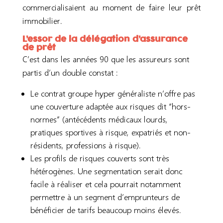
commercialisaient
au moment de faire leur prêt
immobilier.
L’essor de la délégation d’assurance
de prêt
C’est dans les années 90 que les assureurs sont
partis d’un double constat :
L
e
contrat groupe hyper généraliste n’offr
e
pas
une couverture adaptée aux risques dit “hors-
normes”
(antécédents médicaux lourds,
pratiques sportives à risque, expatriés et non-
résidents, professions à risque).
Les profils de risques couverts s
ont
très
hétérogènes
. Une segmentation
serait donc
facile à réaliser
et cela pourrait notamment
permettre à un segment d’emprunteur
s
de
bénéficier de tarifs beaucoup moins é
levé
s.