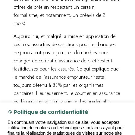
offres de prêt en respectant un certain
formalisme
,
et notamment
,
un préavis de 2
mois).
Aujourd’hui, et malgré la mise en application de
ces lois, assorties de sanctions
pour les banques
ne jou
eraient
pas le jeu
.
L
es démarches pour
changer de contrat d’assurance de prêt restent
fastidieuses pour les assurés.
Ce qui explique que
le marché de l’assurance emprunteur reste
toujours détenu à 85% par les organismes
bancaires. Heureusement, l
e courtier en assurance
est là pour les accompag
ner et les guider afin
qu’ils puissent bénéficier de contrats plus adaptés
🍪 Politique de confidentialité
et au prix juste.
En continuant votre navigation sur ce site, vous acceptez
l’utilisation de cookies ou technologies similaires ayant pour
finalité la réalisation de statistiques de visites sur notre site